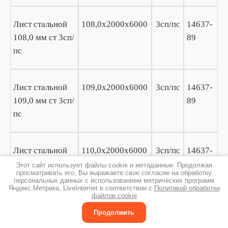
Лист стальной
108,0х2000х6000
3сп/пс
14637-
108,0 мм ст 3сп/
89
пс
Лист стальной
109,0х2000х6000
3сп/пс
14637-
109,0 мм ст 3сп/
89
пс
Лист стальной
110,0х2000х6000
3сп/пс
14637-
110,0 мм ст 3сп/
89
Этот сайт использует файлы cookie и метаданные. Продолжая
просматривать его, Вы выражаете свое согласие на обработку
пс
персональных данных с использованием метрических программ
Яндекс.Метрика, LiveInternet в соответствии с
Политикой обработки
файлов cookie
Лист стальной
111,0х2000х6000
Продолжить
3сп/пс
14637-
111,0 мм ст 3сп/
89