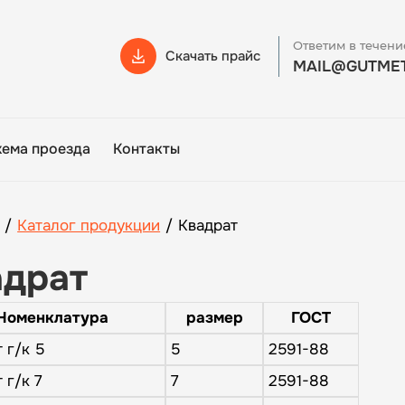
Ответим в течени
Скачать прайс
MAIL@GUTMET
хема проезда
Контакты
/
Каталог продукции
/
Квадрат
адрат
Номенклатура
размер
ГОСТ
 г/к 5
5
2591-88
 г/к 7
7
2591-88